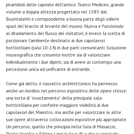
piramidali delle capriate dell’antico Teatro Mediceo, grande
volume a doppia altezza progettato nel 1585 dal
Buontalenti e corrispondente a buona parte degli odierni
spazi del braccio di levante del museo. Nuova e funzionale
al diradamento del flusso dei visitatori, è invece la scelta di
porzionare l’ambiente destinato ai due capolavori
botticelliani (sala 10-14) in due parti comunicanti. Soluzione
museografica che consente inoltre sia di valorizzare
individualmente i due dipinti, sia di avere al contempo una
percezione unica ed unificante di entrambi.
Come già detto, il riassetto architettonico ha permesso
anche un riordino nel percorso espositivo delle opere stesse:
una sorta di “svuotamento” della principale sala
botticelliana per conferire maggiore visibilità ai due
capolavori del Maestro, ma anche per valorizzare le altre
sue opere attraverso collocazioni espositive più appropriate.
Un percorso, quello che principia nella Sala di Masaccio,
Paolo Uccello e Filippo Lippi (sala n. 8) e che si conclude