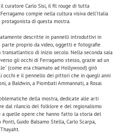
 curatore Carlo Sisi, il fil rouge di tutta
Ferragamo compie nella cultura visiva dell’Italia
ra protagonista di questa mostra.
ratamente descritte in pannelli introduttivi in
io parte proprio da video, oggetti e fotografie
 transatlantico di inizio secolo. Nella seconda sala
averso gli occhi di Ferragamo stesso, grazie ad un
telle” (come era chiamato ad Hollywood) girò
i occhi e il pennello dei pittori che in quegli anni
roni, a Baldwin, a Piombati Ammannati, a Rosai.
mpblematiche della mostra, dedicate alle arti
ire dal rilancio del folklore e del regionalismo
re a quelle opere che hanno fatto la storia del
o Ponti, Guido Balsamo Stella, Carlo Scarpa,
, Thayaht.