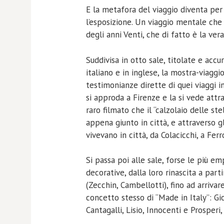
E la metafora del viaggio diventa per il
l’esposizione. Un viaggio mentale che 
degli anni Venti, che di fatto è la ve
Suddivisa in otto sale, titolate e accu
italiano e in inglese, la mostra-viagg
testimonianze dirette di quei viaggi in
si approda a Firenze e la si vede attr
raro filmato che il “calzolaio delle s
appena giunto in città, e attraverso gl
vivevano in città, da Colacicchi, a Fer
Si passa poi alle sale, forse le più e
decorative, dalla loro rinascita a part
(Zecchin, Cambellotti), fino ad arriva
concetto stesso di “Made in Italy”: Gi
Cantagalli, Lisio, Innocenti e Prosperi