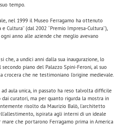
l suo tempo.
ale, nel 1999 il Museo Ferragamo ha ottenuto
e Cultura” (dal 2002 “Premio Impresa-Cultura”),
a ogni anno alle aziende che meglio avevano
i che, a undici anni dalla sua inaugurazione, lo
l secondo piano del Palazzo Spini-Feroni, al suo
 a crocera che ne testimoniano l’origine medievale.
d aula unica, in passato ha reso talvolta difficile
 dai curatori, ma per quanto rigurda la mostra in
ntemente risolto da Maurizio Balò, l’architetto
l’allestimento, ispirata agli interni di un ideale
per mare che portarono Ferragamo prima in America