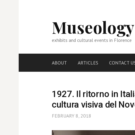
Skip
to
content
Museology
exhibits and cultural events in Florence
ABOUT
ARTICLES
CONTACT U
1927. Il ritorno in It
cultura visiva del No
FEBRUARY 8, 2018