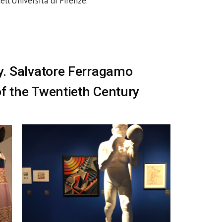
ell’Università di Firenze.
ly. Salvatore Ferragamo
of the Twentieth Century