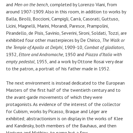
and
Men on the bench
, completed by Lorenzo Viani, from
around 1907-1909. Also in this room, in addition to works by
Balla, Birolli, Boccioni, Campigli, Carrà, Casorati, Guttuso,
Licini, Magnelli, Marini, Morandi, Paresce, Prampolini,
Pirandello, de Pisis, Savinio, Severini, Sironi, Soldati, Tozzi, are
exhibited four other masterpieces by De Chirico,
The Walk or
the Temple of Apollo at Delphi
, 1909-10,
Combat of gladiators
,
1932,
Ettore and Andromache
, 1950 and
Piazza d’Italia with
empty pedestal
, 1955, and a work by Ottone Rosai very dear
to the patron, a portrait of his father made in 1952.
The next environment is instead dedicated to the European
Masters of the first half of the twentieth century and to
the avant-garde movements of which they were
protagonists. As evidence of the interest of the collector
for Cubism, works by Picasso, Braque and Léger are
exhibited; abstractionism is on display in the works of Klee
and Kandinsky, both members of the Bauhaus, and then
Hartung and Mathieu, to name but a few.