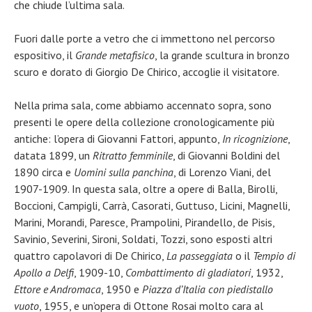
che chiude l’ultima sala.
Fuori dalle porte a vetro che ci immettono nel percorso
espositivo, il
Grande metafisico
, la grande scultura in bronzo
scuro e dorato di Giorgio De Chirico, accoglie il visitatore.
Nella prima sala, come abbiamo accennato sopra, sono
presenti le opere della collezione cronologicamente più
antiche: l’opera di Giovanni Fattori, appunto,
In ricognizione
,
datata 1899, un
Ritratto femminile
, di Giovanni Boldini del
1890 circa e
Uomini sulla panchina
, di Lorenzo Viani, del
1907-1909. In questa sala, oltre a opere di Balla, Birolli,
Boccioni, Campigli, Carrà, Casorati, Guttuso, Licini, Magnelli,
Marini, Morandi, Paresce, Prampolini, Pirandello, de Pisis,
Savinio, Severini, Sironi, Soldati, Tozzi, sono esposti altri
quattro capolavori di De Chirico,
La passeggiata
o il
Tempio di
Apollo a Delfi
, 1909-10,
Combattimento di gladiatori
, 1932,
Ettore e Andromaca
, 1950 e
Piazza d’Italia con piedistallo
vuoto
, 1955, e un’opera di Ottone Rosai molto cara al