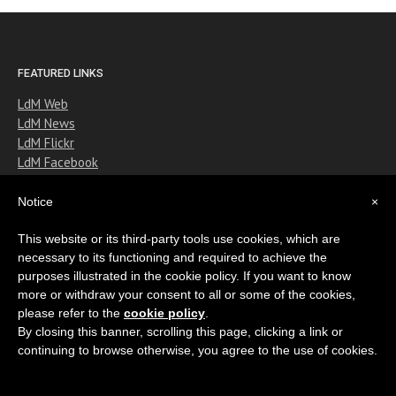
FEATURED LINKS
LdM Web
LdM News
LdM Flickr
LdM Facebook
LdM Twitter
LdM Instagram
Notice
×
Flo ’N the Go
This website or its third-party tools use cookies, which are
necessary to its functioning and required to achieve the
purposes illustrated in the cookie policy. If you want to know
more or withdraw your consent to all or some of the cookies,
please refer to the
cookie policy
.
By closing this banner, scrolling this page, clicking a link or
continuing to browse otherwise, you agree to the use of cookies.
Copyright © 2011-2018 Istituto Lorenzo de' Medici
All rights reserved