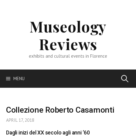
Skip
to
content
Museology
Reviews
exhibits and cultural events in Florence
Search
MENU
for:
Collezione Roberto Casamonti
APRIL 17, 2018
Dagli inizi del XX secolo agli anni ’60