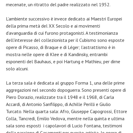
mecenate, un ritratto del padre realizzato nel 1952.
L’ambiente successivo è invece dedicato ai Maestri Europei
della prima metà del XX Secolo e ai movimenti
d’avanguardia di cui furono protagonisti. A testimonianza
dell’interesse del collezionista per il Cubismo sono esposte
opere di Picasso, di Braque e di Léger; l’astrattismo è in
mostra nelle opere di Klee e di Kandinsky, entrambi
esponenti del Bauhaus, e poi Hartung e Mathieu, per dirne
solo alcuni.
La terza sala è dedicata al gruppo Forma 1, una delle prime
aggregazioni nel secondo dopoguerra. Sono presenti opere di
Piero Dorazio, realizzate tra il 1948 e il 1968, di Carla
Accardi, di Antonio Sanfilippo, di Achille Perilli e Giulio
Turcato. Nella quarta sala: Afro, Giuseppe Capogrossi, Ettore
Colla, Tancredi, Emilio Vedova, mentre nella quinta e ultima
sala sono esposti i capolavori di Lucio Fontana, testimoni
della passione di Casamonti per questo artista, le opere di