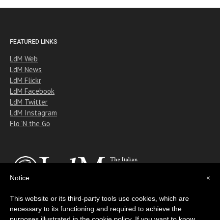
FEATURED LINKS
LdM Web
LdM News
LdM Flickr
LdM Facebook
LdM Twitter
LdM Instagram
Flo ’N the Go
Notice
×
This website or its third-party tools use cookies, which are
necessary to its functioning and required to achieve the
Copyright © 2011-2018 Istituto Lorenzo de' Medici
purposes illustrated in the cookie policy. If you want to know