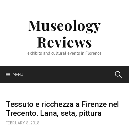
Skip
to
content
Museology
Reviews
exhibits and cultural events in Florence
Search
MENU
for:
Tessuto e ricchezza a Firenze nel
Trecento. Lana, seta, pittura
FEBRUARY 8, 2018