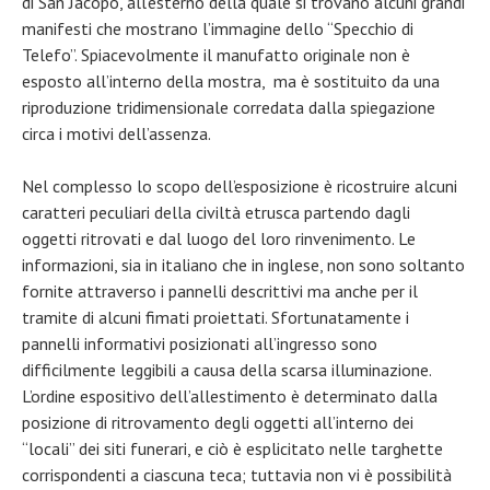
di San Jacopo, all’esterno della quale si trovano alcuni grandi
manifesti che mostrano l’immagine dello “Specchio di
Telefo”. Spiacevolmente il manufatto originale non è
esposto all’interno della mostra, ma è sostituito da una
riproduzione tridimensionale corredata dalla spiegazione
circa i motivi dell’assenza.
Nel complesso lo scopo dell’esposizione è ricostruire alcuni
caratteri peculiari della civiltà etrusca partendo dagli
oggetti ritrovati e dal luogo del loro rinvenimento. Le
informazioni, sia in italiano che in inglese, non sono soltanto
fornite attraverso i pannelli descrittivi ma anche per il
tramite di alcuni fimati proiettati. Sfortunatamente i
pannelli informativi posizionati all’ingresso sono
difficilmente leggibili a causa della scarsa illuminazione.
L’ordine espositivo dell’allestimento è determinato dalla
posizione di ritrovamento degli oggetti all’interno dei
“locali” dei siti funerari, e ciò è esplicitato nelle targhette
corrispondenti a ciascuna teca; tuttavia non vi è possibilità