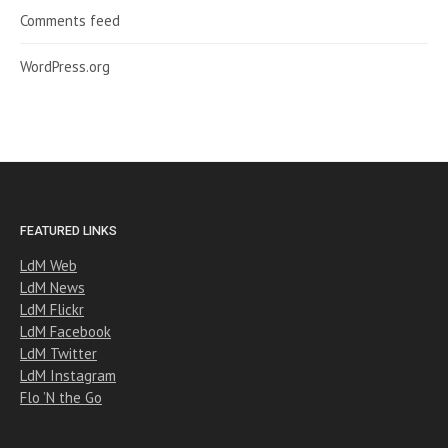
Comments feed
WordPress.org
FEATURED LINKS
LdM Web
LdM News
LdM Flickr
LdM Facebook
LdM Twitter
LdM Instagram
Flo ’N the Go