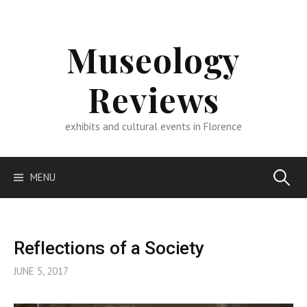
Skip
to
content
Museology
Reviews
exhibits and cultural events in Florence
Search
MENU
for:
Reflections of a Society
JUNE 5, 2017