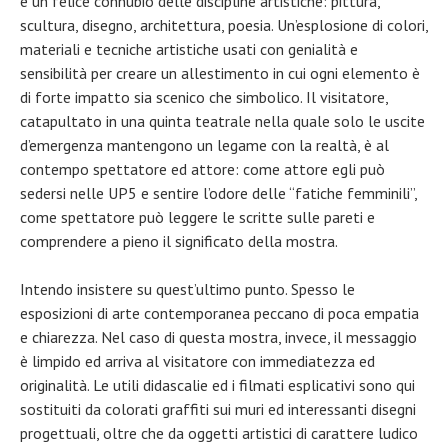
è un felice connubio delle discipline artistiche: pittura,
scultura, disegno, architettura, poesia. Un’esplosione di colori,
materiali e tecniche artistiche usati con genialità e
sensibilità per creare un allestimento in cui ogni elemento è
di forte impatto sia scenico che simbolico. Il visitatore,
catapultato in una quinta teatrale nella quale solo le uscite
d’emergenza mantengono un legame con la realtà, è al
contempo spettatore ed attore: come attore egli può
sedersi nelle UP5 e sentire l’odore delle “fatiche femminili”,
come spettatore può leggere le scritte sulle pareti e
comprendere a pieno il significato della mostra.
Intendo insistere su quest’ultimo punto. Spesso le
esposizioni di arte contemporanea peccano di poca empatia
e chiarezza. Nel caso di questa mostra, invece, il messaggio
è limpido ed arriva al visitatore con immediatezza ed
originalità. Le utili didascalie ed i filmati esplicativi sono qui
sostituiti da colorati graffiti sui muri ed interessanti disegni
progettuali, oltre che da oggetti artistici di carattere ludico