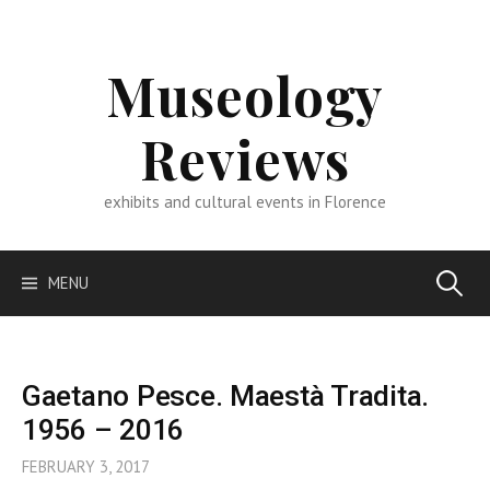
Skip
to
content
Museology
Reviews
exhibits and cultural events in Florence
Search
MENU
for:
Gaetano Pesce. Maestà Tradita.
1956 – 2016
FEBRUARY 3, 2017